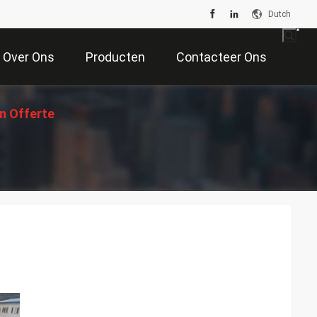
Dutch
Over Ons
Producten
Contacteer Ons
n Offerte
Aan
n