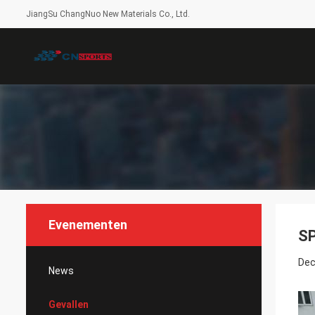
JiangSu ChangNuo New Materials Co., Ltd.
Evenementen
SP
Dec
News
Gevallen