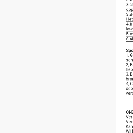
zic
opp
3.d
Het
4.h
kwa
5.o
6.al
Spo
1, 
sch
2, 
heb
3, 
bra
4, 
doo
ver
ONZ
Ver
Ver
Kan
Wij