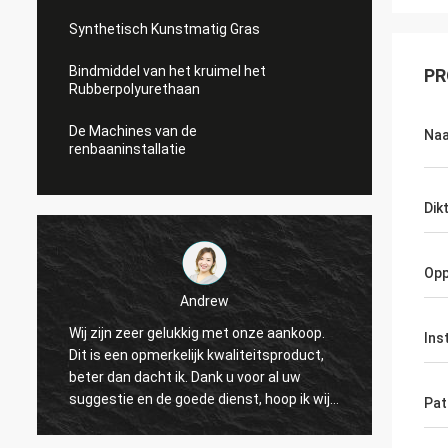
Synthetisch Kunstmatig Gras
Bindmiddel van het kruimel het
PR
Rubberpolyurethaan
De Machines van de
Na
renbaaninstallatie
Dik
Opp
Andrew
Wij zijn zeer gelukkig met onze aankoop.
CN de 
Ins
Dit is een opmerkelijk kwaliteitsproduct,
verlen
beter dan dacht ik. Dank u voor al uw
dienst
suggestie en de goede dienst, hoop ik wij
op lan
Pat
een andere kans aan samenwerking
Sporte
kunnen hebben.