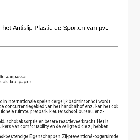
et Antislip Plastic de Sporten van pvc
efte aanpassen
eld kraftpapier.
d in internationale spelen dergelijk badmintonhof wordt
de concurrentiegebied van het handbalhof enz., kan het ook
tionele ruimte, pretpark, kleuterschool, bureau, enz.-
heid, schokabsorptie en betere reactieveerkracht. Het is
ers van comfortability en de veiligheid die zij hebben
Schokbestendige Eigenschappen. Zij-prevention&-opgeruimde