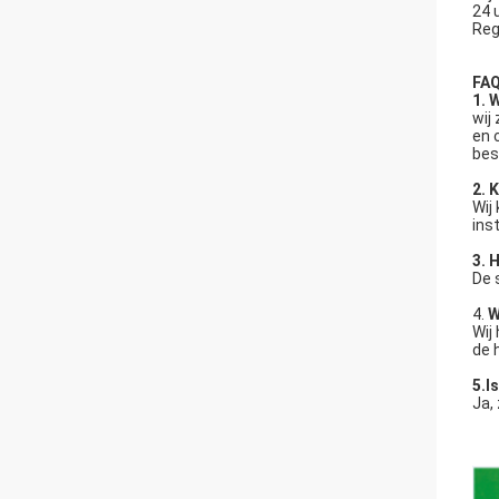
24 
Reg
FAQ
1. 
wij
en 
bes
2. 
Wij
ins
3. 
De 
4.
W
Wij
de 
5.I
Ja,