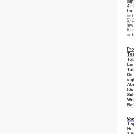
sli
4) 
for
het
5) 
law
6) 
act
Pro
Te
Tot
Len
Tot
De 
sli
Abr
Ide
Sch
Wri
Ba
Voo
1.s
Het
2.t