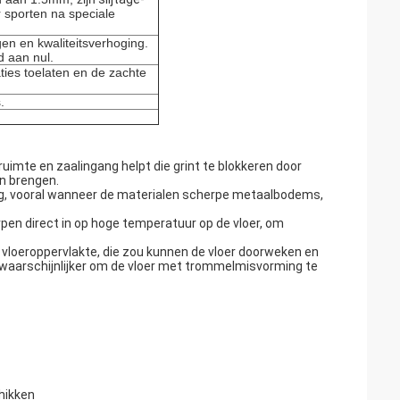
r sporten na speciale
en en kwaliteitsverhoging.
d aan nul.
ies toelaten en de zachte
.
imte en zaalingang helpt die grint te blokkeren door
n brengen.
ng, vooral wanneer de materialen scherpe metaalbodems,
rpen direct in op hoge temperatuur op de vloer, om
 vloeroppervlakte, die zou kunnen de vloer doorweken en
k waarschijnlijker om de vloer met trommelmisvorming te
chikken