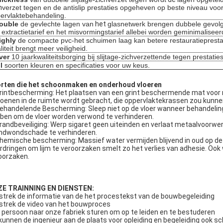
h
verzet tegen en de antislip prestaties opgeheven op beste niveau voo
ervlaktebehandeling.
ouble
de gevlechte lagen van
het
glasnetwerk brengen dubbele gevolg
 extractietarief en het misvormingstarief allebei worden geminimaliseer
ighly
de compacte pvc-het schuimen laag kan betere restauratieprestat
liteit brengt meer veiligheid.
ver
10 jaarkwaliteitsborging bij slijtage-zichverzettende tegen prestaties
l
soorten kleuren en specificaties voor uw keus.
rten die het schoonmaken en onderhoud vloeren
Grintbescherming: Het plaatsen van een grint beschermende mat voor ru
oenen in de ruimte wordt gebracht, die oppervlaktekrassen zou kunne
Behandelende Bescherming: Sleep niet op de vloer wanneer behandeli
ben om de vloer worden verwond te verhinderen.
Brandbeveiliging: Werp sigaret geen uiteinden en verlaat metaalvoorwe
ndwondschade te verhinderen.
Chemische bescherming: Massief water vermijden blijvend in oud op de
rdringen om lijm te veroorzaken smelt zo het verlies van adhesie. Oo
oorzaken.
E TRAINNING EN DIENSTEN:
strek de informatie van de het procestekst van de bouwbegeleiding
strek de video van het bouwproces
 persoon naar onze fabriek sturen om op te leiden en te bestuderen
 kunnen de ingenieur aan de plaats voor opleiding en begeleiding ook s