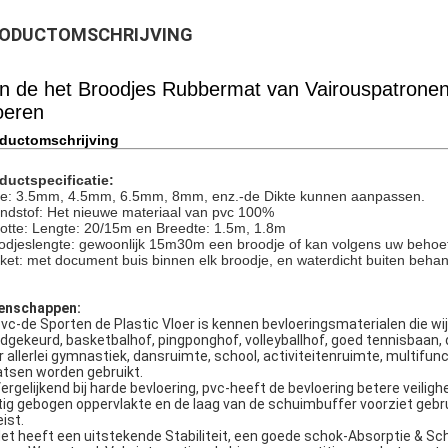
ODUCTOMSCHRIJVING
n de het Broodjes Rubbermat van Vairouspatronen h
oeren
ductomschrijving
ductspecificatie:
te: 3.5mm, 4.5mm, 6.5mm, 8mm, enz.-de Dikte kunnen aanpassen.
ndstof: Het nieuwe materiaal van pvc 100%
otte: Lengte: 20/15m en Breedte: 1.5m, 1.8m
odjeslengte: gewoonlijk 15m30m een broodje of kan volgens uw beho
ket: met document buis binnen elk broodje, en waterdicht buiten behand
enschappen:
vc-de Sporten de Plastic Vloer is kennen bevloeringsmaterialen die wij
dgekeurd, basketbalhof, pingponghof, volleyballhof, goed tennisbaan, 
r allerlei gymnastiek, dansruimte, school, activiteitenruimte, multifunc
atsen worden gebruikt.
Vergelijkend bij harde bevloering, pvc-heeft de bevloering betere veilig
ig gebogen oppervlakte en de laag van de schuimbuffer voorziet gebruik
ist.
Het heeft een uitstekende Stabiliteit, een goede schok-Absorptie & 