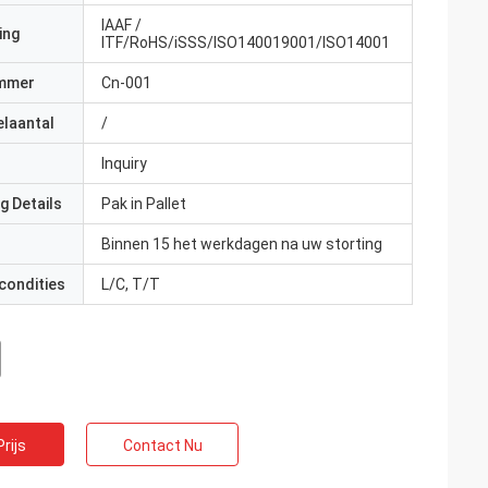
IAAF /
ing
ITF/RoHS/iSSS/ISO140019001/ISO14001
mmer
Cn-001
elaantal
/
Inquiry
g Details
Pak in Pallet
Binnen 15 het werkdagen na uw storting
condities
L/C, T/T
rijs
Contact Nu