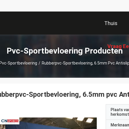
Thuis
Vraag Ee
Pvc-Sportbevloering Producten
Pvc-Sportbevloering
/
Rubberpvc-Sportbevloering, 6.5mm Pvc Antisli
bberpvc-Sportbevloering, 6.5mm pvc Anti
Plaats va
herkomst
Merknaa