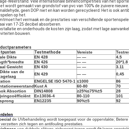
jtage-Weerstand. Vele internationale binnencompetities van het sporte
Het wordt gemaakt van grondstof van pvc van 100% de zuivere nieuwe
maldehyde, geen DOP niet en kan worden gerecycleerd. Het is ook an
 spelen op het.
Ontmoet het vermaak en de prestaties van verschillende sportenspelen
aai van 17-25 decibel absorberen.
Installatie en onderhouds de kosten zijn laag, zodat met lage aanvanke
iviteiten bouwen.
ductparameters
stpunten
Testmethode
Vereiste
Testre
ale Dikte
EN 428
— —
4.5
gth*breedte
EN 426
— —
20*1.8
aal Gewicht
EN 430
— —
3.11
Dikte van de
EN 429
— —
0,45
jtagelaag
ation
ENGELSE ISO 5470-1
≤1000
86
ntationweerstand
Kust A
60-80
70
ok Absortion
DIN14808
≥25%≤75%±5
28
jvingcoëfficiënt
En13036-4
80-110
101
lsprong
EN12235
90%
±5
92
rdelen
pecial
de UVbehandeling wordt toegepast voor de oppervlakte; Betere s
 verzetten zich tegen en antifouling prestaties.
hickness
van dubbele slijtage-zichverzet tegen wordt
de
lagen opgetel