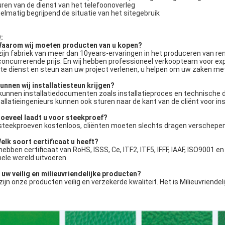
uren van de dienst van het telefoonoverleg
elmatig begrijpend de situatie van het sitegebruik
:
Waarom wij moeten producten van u kopen?
 zijn fabriek van meer dan 10years-ervaringen in het produceren van re
concurrerende prijs. En wij hebben professioneel verkoopteam voor e
te dienst en steun aan uw project verlenen, u helpen om uw zaken me
Kunnen wij installatiesteun krijgen?
 kunnen installatiedocumenten zoals installatieproces en technische do
tallatieingenieurs kunnen ook sturen naar de kant van de cliënt voor i
Hoeveel laadt u voor steekproef?
steekproeven kostenloos, cliënten moeten slechts dragen verschepen
elk soort certificaat u heeft?
 hebben certificaat van RoHS, ISSS, Ce, ITF2, ITF5, IFFF, IAAF, ISO9001
hele wereld uitvoeren.
s uw veilig en milieuvriendelijke producten?
 zijn onze producten veilig en verzekerde kwaliteit. Het is Milieuvriendel