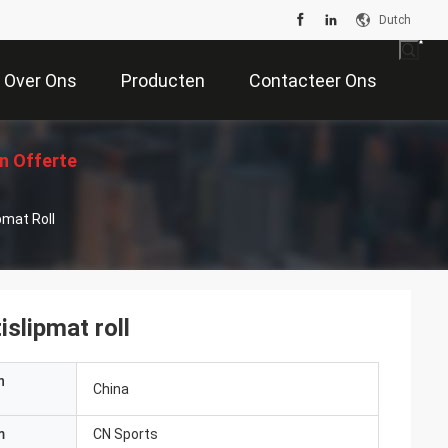
Dutch
Over Ons
Producten
Contacteer Ons
n Offerte
pmat Roll
Aan
slipmat roll
n
China
m
CN Sports