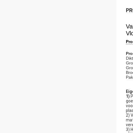
PR
Va
Vl
Pro
Pro
Dik
Gro
Gro
Bro
Pak
Eig
1)
P
goe
voo
pla
2) 
mat
vere
3) 