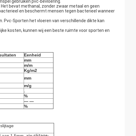
nspel gebruiken pvc-bevloering.
. Het bevat methanal, zonder zwaar metaal en geen
tibacterieel en beschermt mensen tegen bacterieel wanneer
. Pvc-Sporten het vloeren van verschillende dikte kan
lijke kosten, kunnen wij een beste ruimte voor sporten en
sultaten
Eenheid
mm
m/m
Kg/m2
mm
m/g
.
%
— —
%
lijtage
d aan 1.5mm, zijn
slijtage-