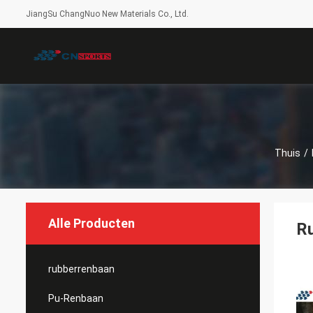
JiangSu ChangNuo New Materials Co., Ltd.
Thuis
/
Alle Producten
Ru
rubberrenbaan
Pu-Renbaan