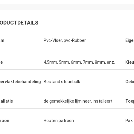
ODUCTDETAILS
am
Pvc-Vloer, pvc-Rubber
Eig
te
4.5mm, 5mm, 6mm, 7mm, 8mm, enz.
Kleu
ervlaktebehandeling
Bestand steunbalk
Gebr
Jackson
Sporten is een betrouwbaar bedrijf,
tallatie
de gemakkelijke lijm neer, installeert
Toe
en uitstekende producten en de
en. Hoop dat wij een samenwerking
ge termijn en stabiele met CN
roon
Houten patroon
Pak
n hebben!