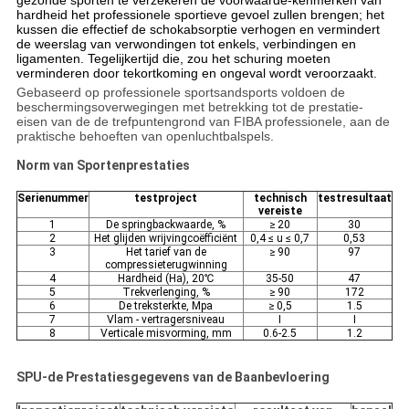
gezonde sporten te verzekeren de voorwaarde-kenmerken van
hardheid het professionele sportieve gevoel zullen brengen; het
kussen die effectief de schokabsorptie verhogen en vermindert
de weerslag van verwondingen tot enkels, verbindingen en
ligamenten. Tegelijkertijd die, zou het schuring moeten
verminderen door tekortkoming en ongeval wordt veroorzaakt.
Gebaseerd op professionele sportsandsports voldoen de
beschermingsoverwegingen met betrekking tot de prestatie-
eisen van de de trefpuntengrond van FIBA professionele, aan de
praktische behoeften van openluchtbalspels.
Norm van Sportenprestaties
Serienummer
testproject
technisch
testresultaat
vereiste
1
De springbackwaarde, %
≥ 20
30
2
Het glijden wrijvingcoëfficiënt
0,4 ≤ u ≤ 0,7
0,53
3
Het tarief van de
≥ 90
97
compressieterugwinning
4
Hardheid (Ha), 20℃
35-50
47
5
Trekverlenging, %
≥ 90
172
6
De treksterkte, Mpa
≥ 0,5
1.5
7
Vlam - vertragersniveau
I
I
8
Verticale misvorming, mm
0.6-2.5
1.2
SPU-de Prestatiesgegevens van de Baanbevloering