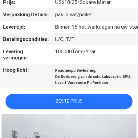
CONTACTEER
Prijs:
US$10-35/Square Meter
ONS
Verpakking Details:
pak in vat/pallet
Levertijd:
Binnen 15 het werkdagen na uw sto
VERZOEK
Betalingscondities:
L/C, T/T
OM
Levering
100000Tons/Year
EEN
vermogen:
CITAAT
Hoog licht:
,
Reactiespu Bevloering
,
De Bevloering van de schokabsorptie SPU
SITEMAP
Level1 Vuurvaste Pu Renbaan
BESTE PRIJS
PRIVACY
POLICY