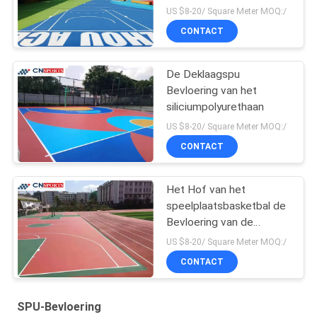
US $8-20/ Square Meter MOQ:/
CONTACT
De Deklaagspu
Bevloering van het
siliciumpolyurethaan
US $8-20/ Square Meter MOQ:/
CONTACT
Het Hof van het
speelplaatsbasketbal de
Bevloering van de
Spelconcurrentie SPU
US $8-20/ Square Meter MOQ:/
CONTACT
SPU-Bevloering