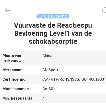
New
Materials
Co.,
Ltd..
All
SPU-Bevloering
Rights
Reserved.
Vuurvaste de Reactiespu
HUIS
Bevloering Level1 van de
PRODUCTEN
schokabsorptie
ONGEVEER
Plaats van
China
herkomst:
ONS
Merknaam:
CN Sports
FABRIEKSREIS
Certificering:
IAAF/ITF/RoHS/ISSS/ISO14001900
Modelnummer:
Cn-S01
KWALITEITSCONTROLE
Min. bestelaantal:
/