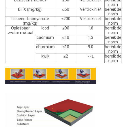
Benzeen
(
mg/kg
)
≤
50
Vertrok niet
bereik de
norm
BTX
(
mg/kg
)
≤
50
Vertrok niet
bereik de
norm
Tolueendiisocyanate
≤
200
Vertrok niet
bereik de
(
mg/kg
)
norm
Oplosbaar
lood
≤
90
1.8
bereik de
zwaar metaal
norm
cadmium
≤
10
1.3
bereik de
norm
chromium
≤
10
9.0
bereik de
norm
kwik
≤
2
1
bereik de
<>
norm