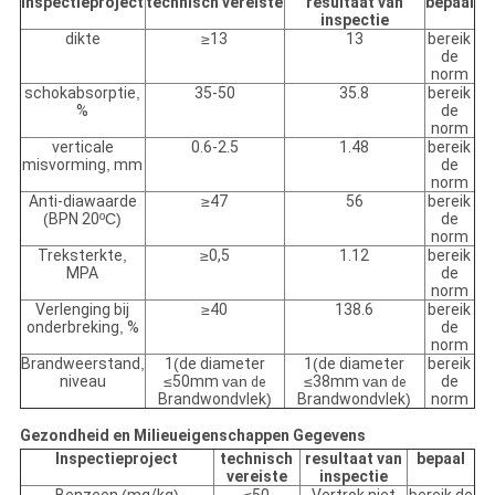
Inspectieproject
technisch vereiste
resultaat van
bepaal
inspectie
dikte
≥
13
13
bereik
de
norm
schokabsorptie
,
35-50
35.8
bereik
%
de
norm
verticale
0.6-2.5
1.48
bereik
misvorming
,
mm
de
norm
Anti-diawaarde
≥
47
56
bereik
(
BPN 20
ºC)
de
norm
Treksterkte
,
≥
0,5
1.12
bereik
MPA
de
norm
Verlenging bij
≥
40
138.6
bereik
onderbreking
,
%
de
norm
Brandweerstand
,
1
(
de diameter
1
(
de diameter
bereik
niveau
≤
50mm
van
≤
38mm
van
de
de
de
Brandwondvlek
)
Brandwondvlek
)
norm
Gezondheid en Milieueigenschappen Gegevens
Inspectieproject
technisch
resultaat van
bepaal
vereiste
inspectie