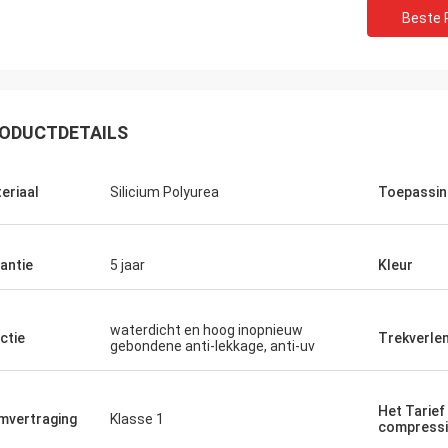
Beste P
ODUCTDETAILS
eriaal
Silicium Polyurea
Toepassin
antie
5 jaar
Kleur
Jackson
waterdicht en hoog inopnieuw
Sporten is een betrouwbaar bedrijf,
ctie
Trekverle
gebondene anti-lekkage, anti-uv
en uitstekende producten en de
en. Hoop dat wij een samenwerking
ge termijn en stabiele met CN
Het Tarief
mvertraging
Klasse 1
n hebben!
compressi