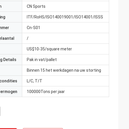
m
CN Sports
ing
ITF/RoHS/ISO140019001/ISO14001/ISSS
mmer
Cn-S01
elaantal
/
US$10-35/square meter
g Details
Pak in vat/pallet
Binnen 15 het werkdagen na uw storting
condities
L/C, T/T
 vermogen
100000Tons per jaar