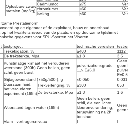
Cadmiumcd
≤75
Ver
Oplosbare zware
chromiumcr
≤60
Ver
metalen (mg/kg)
kwikhg
≤60
Ver
rzame Prestatienorm
aseerd op de eigenaar of de exploitant, bouw en onderhoud
s op het kwaliteitsniveau van de plaats, en op duurzame tijdslimiet
hnische gegevens voor SPU-Sporten het Vloeren
t
testproject
technische vereisten
testre
Trekelogation, %
≥400
1112
De treksterkte, Mpa
≥1.8
3.5
Geen 
Kunstmatige klimaat het verouderen
pulverization≤grade
geen 
weerstand (300h) Geen bellen, geen
1,△ E≤6.0
pulve
schil, geen barst;
E=0.5
Slijtageweerstand (750g/500r), g
≤0.050
0,031
Duurzaamheid,
Trekverlenging, %
≥300
853
het verouderen
De treksterkte, Mpa
≥1.3
1.6
experiment (168h)
Geen bellen, geen
schil, die een lichte
Geen 
Weerstand tegen water (168h)
kleurenverandering,
geen 
terugwinning na 2h
toestaan
Vlam - vertragersniveau
I
I