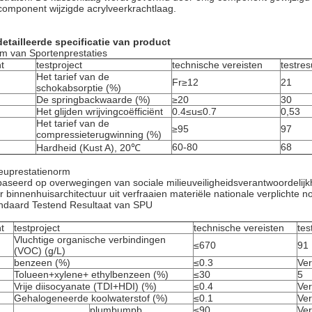
component wijzigde acrylveerkrachtlaag.
etailleerde specificatie van product
m van Sportenprestaties
t
testproject
technische vereisten
testres
Het tarief van de
Fr≥12
21
schokabsorptie (%)
De springbackwaarde (%)
≥20
30
Het glijden wrijvingcoëfficiënt
0.4≤u≤0.7
0,53
Het tarief van de
≥95
97
compressieterugwinning (%)
60-80
68
Hardheid (Kust A), 20℃
ieuprestatienorm
aseerd op overwegingen van sociale milieuveiligheidsverantwoordelijk
r binnenhuisarchitectuur uit verfraaien materiële nationale verplichte n
ndaard Testend Resultaat van SPU
t
testproject
technische vereisten
tes
Vluchtige organische verbindingen
≤670
91
(VOC) (g/L)
benzeen (%)
≤0.3
Ver
Tolueen+xylene+ ethylbenzeen (%)
≤30
5
Vrije diisocyanate (TDI+HDI) (%)
≤0.4
Ver
Gehalogeneerde koolwaterstof (%)
≤0.1
Ver
plumbumpb
≤90
Ver