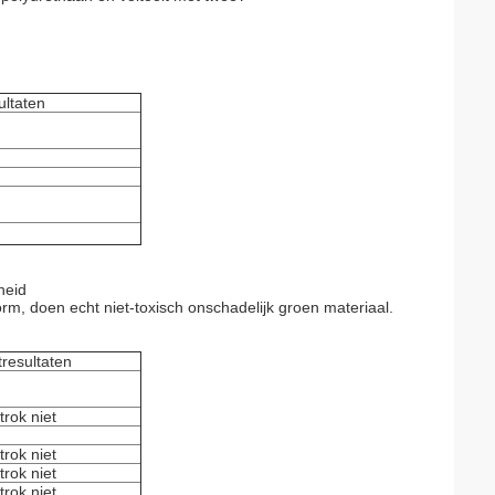
ultaten
heid
orm, doen echt niet-toxisch onschadelijk groen materiaal.
tresultaten
trok niet
trok niet
trok niet
trok niet