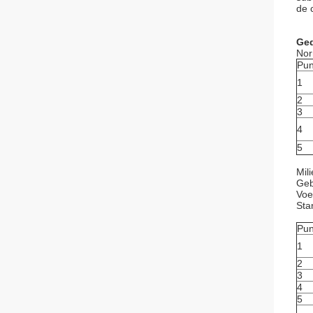
de 
Ged
Nor
Pun
1
2
3
4
5
Mil
Geb
Voe
Sta
Pun
1
2
3
4
5