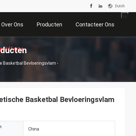
Dutch
Over Ons
Producten
Contacteer Ons
oducten
n Offerte
e Basketbal Bevloeringsvlam -
Aan
hetische Basketbal Bevloeringsvlam
n
China