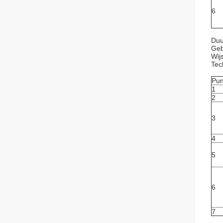
6
Duu
Geb
Wij
Tec
Pun
1
2
3
4
5
6
7