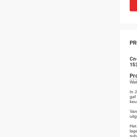
PR
Cn-
153
Pr
Wat
In 
gaf
keu
Van
uit
Het
lag
sub