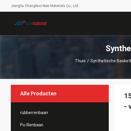
JiangSu ChangNuo New Materials Co., Ltd.
Synthe
Thuis
/
Synthetische Basketb
Alle Producten
15
- 
rubberrenbaan
Pu-Renbaan