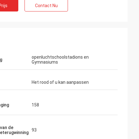
rijs
Contact Nu
openluchtschoolstadions en
g
Gymnasiums
Het rood of u kan aanpassen
nging
158
 van de
93
eterugwinning