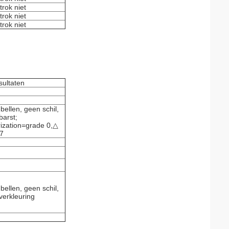
trok niet
trok niet
trok niet
sultaten
bellen, geen schil,
barst;
rization=grade 0,△
7
bellen, geen schil,
verkleuring