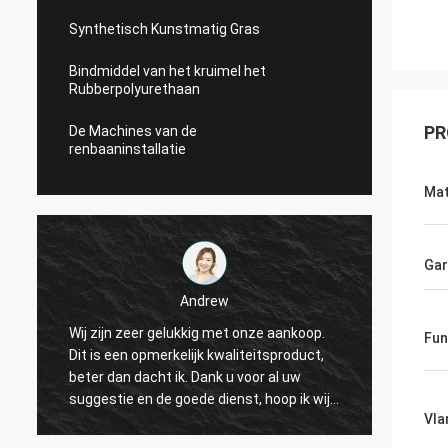
Synthetisch Kunstmatig Gras
Bindmiddel van het kruimel het
Rubberpolyurethaan
PR
De Machines van de
renbaaninstallatie
Mat
Gar
Andrew
Wij zijn zeer gelukkig met onze aankoop.
CN de 
Fun
Dit is een opmerkelijk kwaliteitsproduct,
verlen
beter dan dacht ik. Dank u voor al uw
dienst
suggestie en de goede dienst, hoop ik wij
op lan
Vla
een andere kans aan samenwerking
Sporte
kunnen hebben.