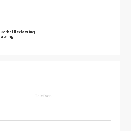
sketbal Bevloering
,
loering