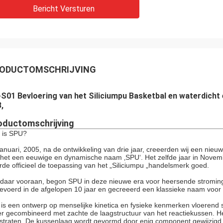
Bericht Versturen
ODUCTOMSCHRIJVING
S01 Bevloering van het Siliciumpu Basketbal en waterdich
,
oductomschrijving
 is SPU?
Januari, 2005, na de ontwikkeling van drie jaar, creeerden wij een nie
 het een eeuwige en dynamische naam ‚SPU‘. Het zelfde jaar in Novem
rde officieel de toepassing van het „Siliciumpu „handelsmerk goed.
daar vooraan, begon SPU in deze nieuwe era voor heersende stroming
gevoerd in de afgelopen 10 jaar en gecreeerd een klassieke naam voor 
 is een ontwerp op menselijke kinetica en fysieke kenmerken vloerend
er gecombineerd met zachte de laagstructuur van het reactiekussen. Het
straten. De kussenlaag wordt gevormd door enig component gewijzigd 