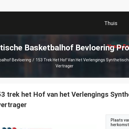
Thuis
tische Basketbalhof Bevloering Pr
Vraag Ee
alhof Bevloering
/
153 Trek Het Hof Van Het Verlengings Synthetisch
Vertrager
3 trek het Hof van het Verlengings Synt
vertrager
Plaats va
herkomst